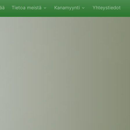
ää
Tietoa meistä
Kanamyynti
Yhteystiedot